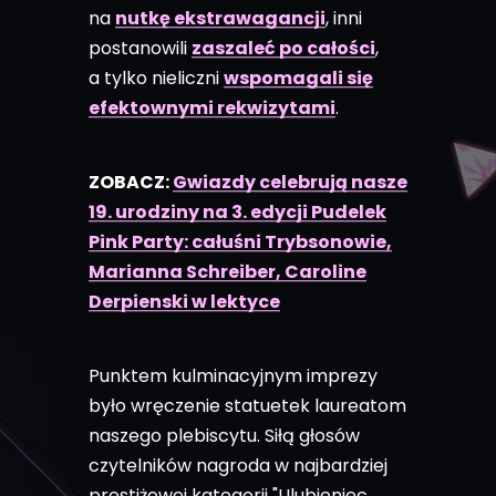
na
nutkę ekstrawagancji
, inni
postanowili
zaszaleć po całości
,
a tylko nieliczni
wspomagali się
efektownymi rekwizytami
.
ZOBACZ:
Gwiazdy celebrują nasze
19. urodziny na 3. edycji Pudelek
Pink Party: całuśni Trybsonowie,
Marianna Schreiber, Caroline
Derpienski w lektyce
Punktem kulminacyjnym imprezy
było wręczenie statuetek laureatom
naszego plebiscytu. Siłą głosów
czytelników nagroda w najbardziej
prestiżowej kategorii "Ulubieniec