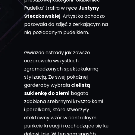
Pudelka" trafiła w ręce
Justyny
Steczkowskiej
. Artystka ochoczo
pozowała do zdjęć z zerkającym na
nią pozłacanym pudelkiem.
Gwiazda estrady jak zawsze
oczarowała wszystkich
zgromadzonych spektakularną
stylizacją. Ze swej pokaźnej
garderoby wybrała
cielistą
sukienkę do ziemi
bogato
zdobioną srebrnymi kryształkami
i perełkami, które stworzyły
efektowny wzór w centralnym
punkcie kreacji i rozchodzące się ku
dołowi linie. W ten sam sposób