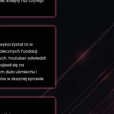
e, kolejny raz czyniąc
wykorzystał to w
piecznych Fundacji
ych. Youtuber odwiedził
ojawił się na
om dużo uśmiechu i
gów w słusznej sprawie.