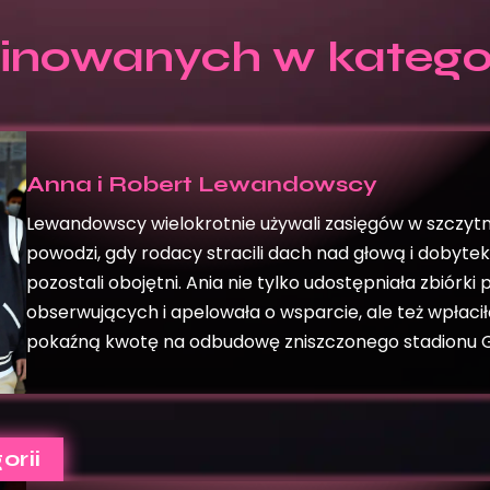
inowanych w kategor
Anna i Robert Lewandowscy
Lewandowscy wielokrotnie używali zasięgów w szczytn
powodzi, gdy rodacy stracili dach nad głową i dobytek 
pozostali obojętni. Ania nie tylko udostępniała zbiórki
obserwujących i apelowała o wsparcie, ale też wpłac
pokaźną kwotę na odbudowę zniszczonego stadionu G
orii