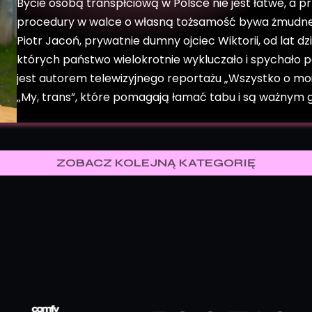
Bycie osobą transpłciową w Polsce nie jest łatwe, a pr
procedury w walce o własną tożsamość bywa żmudne i
Piotr Jacoń, prywatnie dumny ojciec Wiktorii, od lat dz
których państwo wielokrotnie wykluczało i spychało 
jest autorem telewizyjnego reportażu „Wszystko o moi
„My, trans”, które pomagają łamać tabu i są ważnym 
dyskusji.
ZOBACZ KOLEJNĄ KATEGORIĘ