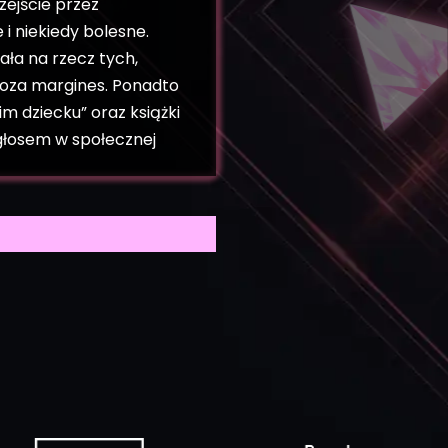
zejście przez
 niekiedy bolesne.
iała na rzecz tych,
poza margines. Ponadto
m dziecku” oraz książki
głosem w społecznej