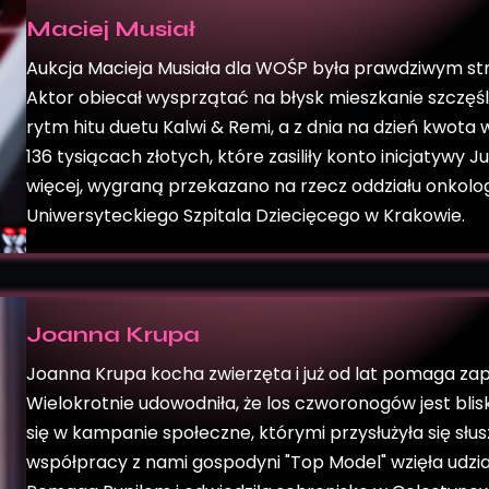
Maciej Musiał
Aukcja Macieja Musiała dla WOŚP była prawdziwym str
Aktor obiecał wysprzątać na błysk mieszkanie szczęś
rytm hitu duetu Kalwi & Remi, a z dnia na dzień kwota 
136 tysiącach złotych, które zasiliły konto inicjatywy 
więcej, wygraną przekazano na rzecz oddziału onkologi
Uniwersyteckiego Szpitala Dziecięcego w Krakowie.
Joanna Krupa
Joanna Krupa kocha zwierzęta i już od lat pomaga zap
Wielokrotnie udowodniła, że los czworonogów jest blisk
się w kampanie społeczne, którymi przysłużyła się słu
współpracy z nami gospodyni "Top Model" wzięła udział