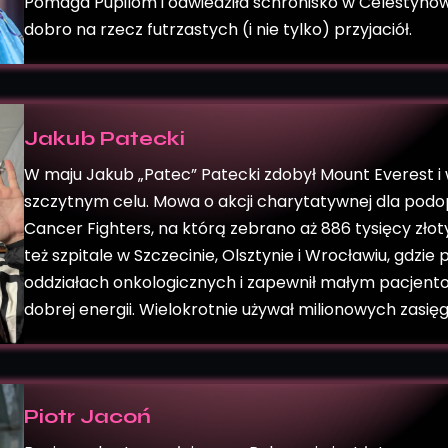
Pomaga Pupilom i odwiedziła schronisko w Celestynowi
dobro na rzecz futrzastych (i nie tylko) przyjaciół.
Jakub Patecki
W maju Jakub „Patec” Patecki zdobył Mount Everest i 
szczytnym celu. Mowa o akcji charytatywnej dla podo
Cancer Fighters, na którą zebrano aż 886 tysięcy złot
też szpitale w Szczecinie, Olsztynie i Wrocławiu, gdzie p
oddziałach onkologicznych i zapewnił małym pacjent
dobrej energii. Wielokrotnie używał milionowych zasię
Piotr Jacoń