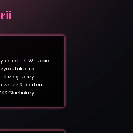
ii
ych celach. W czasie
życia, także nie
 pokaźnej rzeszy
iła wraz z Robertem
KS Głuchołazy.