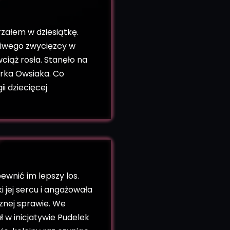
załem w dziesiątkę.
liwego zwycięzcy w
wciąż rosła. Stanęło na
Jurka Owsiaka. Co
i dziecięcej
ewnić im lepszy los.
i jej sercu i angażowała
sznej sprawie. We
 w inicjatywie Pudelek